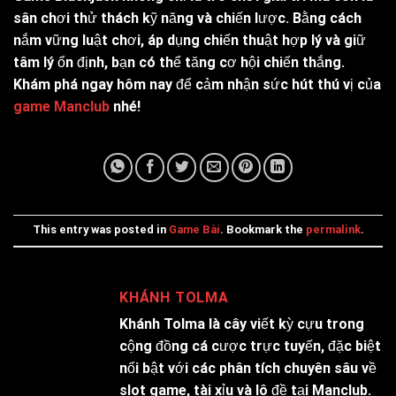
sân chơi thử thách kỹ năng và chiến lược. Bằng cách
nắm vững luật chơi, áp dụng chiến thuật hợp lý và giữ
tâm lý ổn định, bạn có thể tăng cơ hội chiến thắng.
Khám phá ngay hôm nay để cảm nhận sức hút thú vị của
game Manclub
nhé!
This entry was posted in
Game Bài
. Bookmark the
permalink
.
KHÁNH TOLMA
Khánh Tolma là cây viết kỳ cựu trong
cộng đồng cá cược trực tuyến, đặc biệt
nổi bật với các phân tích chuyên sâu về
slot game, tài xỉu và lô đề tại Manclub.