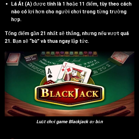
Lá Át (A) được tính là 1 hoặc 11 điểm, tùy theo cách
nào có lợi hơn cho người chơi trong từng trường
hợp.
Tổng điểm gần 21 nhất sẽ thắng, nhưng nếu vượt quá
21. Bạn sẽ “bù” và thua ngay lập tức.
Luật chơi game Blackjack cơ bản