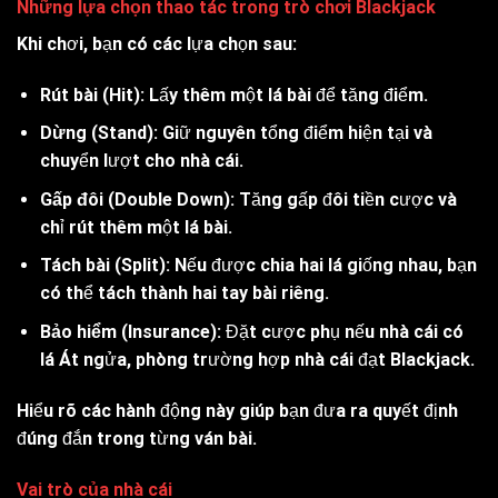
Những lựa chọn thao tác trong trò chơi Blackjack
Khi chơi, bạn có các lựa chọn sau:
Rút bài (Hit)
: Lấy thêm một lá bài để tăng điểm.
Dừng (Stand)
: Giữ nguyên tổng điểm hiện tại và
chuyển lượt cho nhà cái.
Gấp đôi (Double Down)
: Tăng gấp đôi tiền cược và
chỉ rút thêm một lá bài.
Tách bài (Split)
: Nếu được chia hai lá giống nhau, bạn
có thể tách thành hai tay bài riêng.
Bảo hiểm (Insurance)
: Đặt cược phụ nếu nhà cái có
lá Át ngửa, phòng trường hợp nhà cái đạt Blackjack.
Hiểu rõ các hành động này giúp bạn đưa ra quyết định
đúng đắn trong từng ván bài.
Vai trò của nhà cái