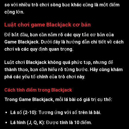
so với nhiều trò chơi sòng bạc khác cũng là một điểm
cộng lớn.
Luật chơi game Blackjack cơ bản
Để bắt đầu, bạn cần nắm rõ các quy tắc cơ bản của
Game Blackjack
. Dưới đây là hướng dẫn chi tiết về cách
chơi và các quy định quan trọng.
Luật chơi Blackjack không quá phức tạp, nhưng để
thành thạo, bạn cần hiểu rõ từng bước. Hãy cùng khám
phá các yếu tố chính của trò chơi này.
Cách tính điểm trong Blackjack
Trong
Game Blackjack
, mỗi lá bài có giá trị cụ thể:
Lá số (2-10): Tương ứng với số trên lá bài.
Lá hình (J, Q, K): Được tính là 10 điểm.