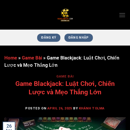
Skip
to
content
ĐĂNG KÝ
ĐĂNG NHẬP
Home
»
Game Bài
»
Game Blackjack: Luật Chơi, Chiến
Lược và Mẹo Thắng Lớn
GAME BÀI
Game Blackjack: Luật Chơi, Chiến
Lược và Mẹo Thắng Lớn
POSTED ON
APRIL 26, 2025
BY
KHÁNH TOLMA
26