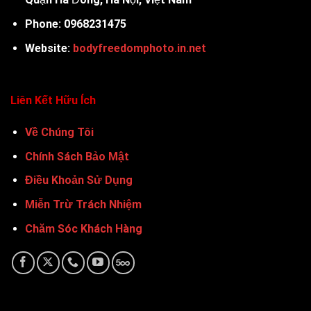
Phone: 0968231475
Website:
bodyfreedomphoto.in.net
Liên Kết Hữu Ích
Về Chúng Tôi
Chính Sách Bảo Mật
Điều Khoản Sử Dụng
Miễn Trừ Trách Nhiệm
Chăm Sóc Khách Hàng