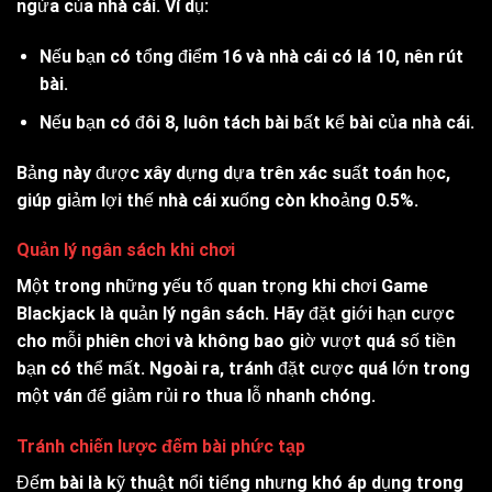
ngửa của nhà cái. Ví dụ:
Nếu bạn có tổng điểm 16 và nhà cái có lá 10, nên rút
bài.
Nếu bạn có đôi 8, luôn tách bài bất kể bài của nhà cái.
Bảng này được xây dựng dựa trên xác suất toán học,
giúp giảm lợi thế nhà cái xuống còn khoảng 0.5%.
Quản lý ngân sách khi chơi
Một trong những yếu tố quan trọng khi chơi
Game
Blackjack
là quản lý ngân sách. Hãy đặt giới hạn cược
cho mỗi phiên chơi và không bao giờ vượt quá số tiền
bạn có thể mất. Ngoài ra, tránh đặt cược quá lớn trong
một ván để giảm rủi ro thua lỗ nhanh chóng.
Tránh chiến lược đếm bài phức tạp
Đếm bài là kỹ thuật nổi tiếng nhưng khó áp dụng trong